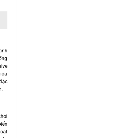
 anh
sống
sive
khóa
 đặc
n.
chơi
biển
soát