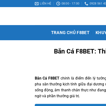
Bỏ
LIÊN HỆ
08:00 - 17:00
0928 561 4
qua
nội
dung
TRANG CHỦ F8BET
KHU
Bắn Cá F8BET: Th
Bắn Cá F8BET
chính là điểm đến lý tưởn
pha săn thưởng kịch tính giữa đại dương
sống động, âm thanh chân thực như đang l
ngờ và phần thưởng giá trị.