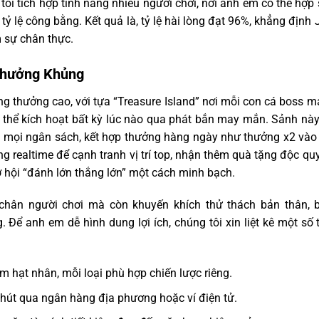
tôi tích hợp tính năng nhiều người chơi, nơi anh em có thể hợp
ỷ lệ công bằng. Kết quả là, tỷ lệ hài lòng đạt 96%, khẳng định
m sự chân thực.
Thưởng Khủng
ng thưởng cao, với tựa “Treasure Island” nơi mỗi con cá boss 
có thể kích hoạt bất kỳ lúc nào qua phát bắn may mắn. Sảnh nà
p mọi ngân sách, kết hợp thưởng hàng ngày như thưởng x2 vào
g realtime để cạnh tranh vị trí top, nhận thêm quà tặng độc qu
 hội “đánh lớn thắng lớn” một cách minh bạch.
chân người chơi mà còn khuyến khích thử thách bản thân, b
 Để anh em dễ hình dung lợi ích, chúng tôi xin liệt kê một số 
m hạt nhân, mỗi loại phù hợp chiến lược riêng.
 phút qua ngân hàng địa phương hoặc ví điện tử.