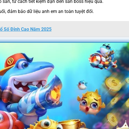
o săn, từ cách tiết kiệm đạn đến săn boss hiệu quả.
ối, đảm bảo dữ liệu anh em an toàn tuyệt đối.
Xổ Số Đỉnh Cao Năm 2025