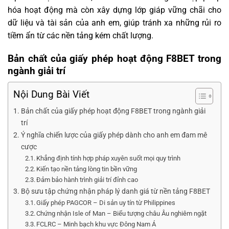
hóa hoạt động mà còn xây dựng lớp giáp vững chãi cho
dữ liệu và tài sản của anh em, giúp tránh xa những rủi ro
tiềm ẩn từ các nền tảng kém chất lượng.
Bản chất của giấy phép hoạt động F8BET trong
ngành giải trí
Nội Dung Bài Viết
Bản chất của giấy phép hoạt động F8BET trong ngành giải
trí
Ý nghĩa chiến lược của giấy phép dành cho anh em đam mê
cược
Khẳng định tính hợp pháp xuyên suốt mọi quy trình
Kiến tạo nền tảng lòng tin bền vững
Đảm bảo hành trình giải trí đỉnh cao
Bộ sưu tập chứng nhận pháp lý danh giá từ nền tảng F8BET
Giấy phép PAGCOR – Di sản uy tín từ Philippines
Chứng nhận Isle of Man – Biểu tượng châu Âu nghiêm ngặt
FCLRC – Minh bạch khu vực Đông Nam Á