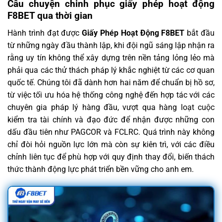
Câu chuyện chinh phục giấy phép hoạt động
F8BET qua thời gian
Hành trình đạt được
Giấy Phép Hoạt Động F8BET
bắt đầu
từ những ngày đầu thành lập, khi đội ngũ sáng lập nhận ra
rằng uy tín không thể xây dựng trên nền tảng lỏng lẻo mà
phải qua các thử thách pháp lý khắc nghiệt từ các cơ quan
quốc tế. Chúng tôi đã dành hơn hai năm để chuẩn bị hồ sơ,
từ việc tối ưu hóa hệ thống công nghệ đến hợp tác với các
chuyên gia pháp lý hàng đầu, vượt qua hàng loạt cuộc
kiểm tra tài chính và đạo đức để nhận được những con
dấu đầu tiên như PAGCOR và FCLRC. Quá trình này không
chỉ đòi hỏi nguồn lực lớn mà còn sự kiên trì, với các điều
chỉnh liên tục để phù hợp với quy định thay đổi, biến thách
thức thành động lực phát triển bền vững cho anh em.