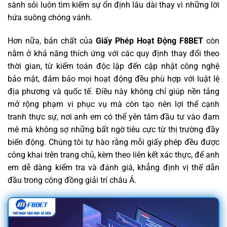
sành sỏi luôn tìm kiếm sự ổn định lâu dài thay vì những lời
hứa suông chóng vánh.
Hơn nữa, bản chất của
Giấy Phép Hoạt Động F8BET
còn
nằm ở khả năng thích ứng với các quy định thay đổi theo
thời gian, từ kiểm toán độc lập đến cập nhật công nghệ
bảo mật, đảm bảo mọi hoạt động đều phù hợp với luật lệ
địa phương và quốc tế. Điều này không chỉ giúp nền tảng
mở rộng phạm vi phục vụ mà còn tạo nên lợi thế cạnh
tranh thực sự, nơi anh em có thể yên tâm đầu tư vào đam
mê mà không sợ những bất ngờ tiêu cực từ thị trường đầy
biến động. Chúng tôi tự hào rằng mỗi giấy phép đều được
công khai trên trang chủ, kèm theo liên kết xác thực, để anh
em dễ dàng kiểm tra và đánh giá, khẳng định vị thế dẫn
đầu trong cộng đồng giải trí châu Á.