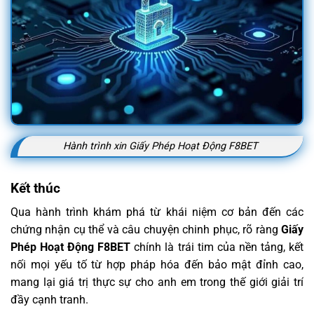
Hành trình xin Giấy Phép Hoạt Động F8BET
Kết thúc
Qua hành trình khám phá từ khái niệm cơ bản đến các
chứng nhận cụ thể và câu chuyện chinh phục, rõ ràng
Giấy
Phép Hoạt Động F8BET
chính là trái tim của nền tảng, kết
nối mọi yếu tố từ hợp pháp hóa đến bảo mật đỉnh cao,
mang lại giá trị thực sự cho anh em trong thế giới giải trí
đầy cạnh tranh.