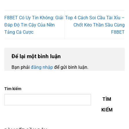
F8BET Có Uy Tín Không: Giải
Top 4 Cách Soi Cầu Tài Xỉu –
Đáp Độ Tin Cậy Của Nền
Chốt Kèo Thần Sầu Cùng
Tảng Cá Cược
F8BET
Để lại một bình luận
Bạn phải
đăng nhập
để gửi bình luận.
Tìm kiếm
TÌM
KIẾM