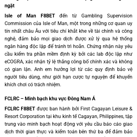
ngặt
Isle of Man F8BET
đến từ Gambling Supervision
Commission của Isle of Man, một trong những cơ quan uy
tín nhất châu Âu với tiêu chí khắt khe về tài chính và công
nghệ, đảm bảo mọi giao dịch được xử lý qua hệ thống
ngân hàng độc lập để tránh trì hoãn. Chứng nhận này yêu
cầu kiểm tra phần mềm định kỳ bởi các lab độc lập như
eCOGRA, xác nhận tỷ lệ thắng công bố chính xác và không
có gian lận. Anh em hưởng lợi từ các quy định bảo vệ
người tiêu dùng, như giới hạn cược tự nguyện để khuyến
khích chơi có trách nhiệm.
FCLRC – Minh bạch khu vực Đông Nam Á
FCLRC F8BET
được ban hành bởi First Cagayan Leisure &
Resort Corporation tại khu kinh tế Cagayan, Philippines, tập
trung vào minh bạch hoạt động với yêu cầu báo cáo giao
dịch thời gian thực và kiểm toán bên thứ ba để đảm bảo