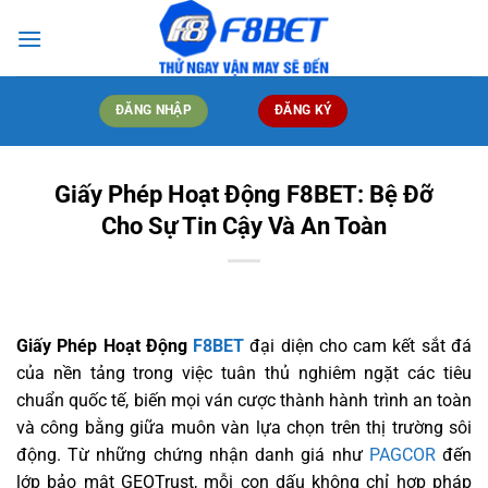
Bỏ
qua
nội
dung
ĐĂNG NHẬP
ĐĂNG KÝ
Giấy Phép Hoạt Động F8BET: Bệ Đỡ
Cho Sự Tin Cậy Và An Toàn
Giấy Phép Hoạt Động
F8BET
đại diện cho cam kết sắt đá
của nền tảng trong việc tuân thủ nghiêm ngặt các tiêu
chuẩn quốc tế, biến mọi ván cược thành hành trình an toàn
và công bằng giữa muôn vàn lựa chọn trên thị trường sôi
động. Từ những chứng nhận danh giá như
PAGCOR
đến
lớp bảo mật GEOTrust, mỗi con dấu không chỉ hợp pháp