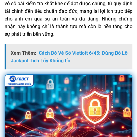
vô số bài kiểm tra khắt khe để đạt được chúng, từ quy định
tài chính đến tiêu chuẩn đạo đức, mang lại lợi ích trực tiếp
cho anh em qua sự an toàn và đa dạng. Những chứng
nhận này không chỉ là thành tựu mà còn là nền tảng cho
sự phát triển bền vững.
Xem Thêm:
Cách Dò Vé Số Vietlott 6/45: Đừng Bỏ Lỡ
Jackpot Tích Lũy Khổng Lồ