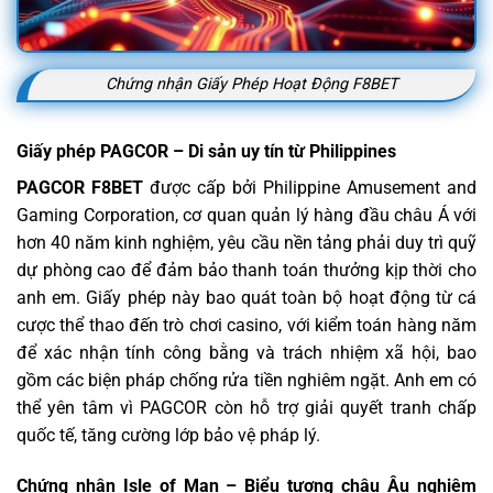
Chứng nhận Giấy Phép Hoạt Động F8BET
Giấy phép PAGCOR – Di sản uy tín từ Philippines
PAGCOR F8BET
được cấp bởi Philippine Amusement and
Gaming Corporation, cơ quan quản lý hàng đầu châu Á với
hơn 40 năm kinh nghiệm, yêu cầu nền tảng phải duy trì quỹ
dự phòng cao để đảm bảo thanh toán thưởng kịp thời cho
anh em. Giấy phép này bao quát toàn bộ hoạt động từ cá
cược thể thao đến trò chơi casino, với kiểm toán hàng năm
để xác nhận tính công bằng và trách nhiệm xã hội, bao
gồm các biện pháp chống rửa tiền nghiêm ngặt. Anh em có
thể yên tâm vì PAGCOR còn hỗ trợ giải quyết tranh chấp
quốc tế, tăng cường lớp bảo vệ pháp lý.
Chứng nhận Isle of Man – Biểu tượng châu Âu nghiêm